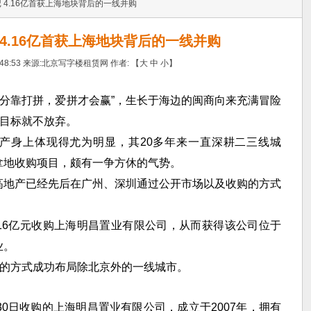
 4.16亿首获上海地块背后的一线并购
4.16亿首获上海地块背后的一线并购
48:53
来源:
北京写字楼租赁网
作者: 【
大
中
小
】
七分靠打拼，爱拼才会赢”，生长于海边的闽商向来充满冒险
准目标就不放弃。
产身上体现得尤为明显，其20多年来一直深耕二三线城
拿地收购项目，颇有一争方休的气势。
高地产已经先后在广州、深圳通过公开市场以及收购的方式
4.16亿元收购上海明昌置业有限公司，从而获得该公司位于
业。
”的方式成功布局除北京外的一线城市。
30日收购的上海明昌置业有限公司，成立于2007年，拥有