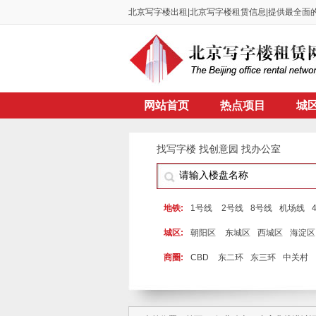
北京写字楼出租|北京写字楼租赁信息|提供最全
网站首页
热点项目
城
找写字楼 找创意园 找办公室
热门搜索: 望京大厦 酒仙桥 1号线
地铁:
1号线
2号线
8号线
机场线
城区:
朝阳区
东城区
西城区
海淀区
商圈:
CBD
东二环
东三环
中关村