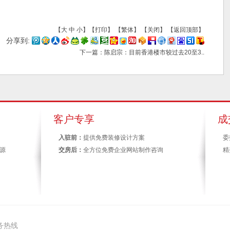
【
大
中
小
】【
打印
】
【
繁体
】 【
关闭
】 【
返回顶部
】
分享到:
下一篇
：
陈启宗：目前香港楼市较过去20至3..
客户专享
成
入驻前：
提供免费装修设计方案
委
房源
交房后：
全方位免费企业网站制作咨询
精
务热线