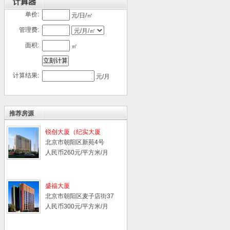
单价:
元/日/㎡
管理费:
面积:
㎡
计算结果:
元/月
推荐房源
锐创大厦（纪实大厦
北京市朝阳区新苑4号
人民币260元/平方米/月
盛福大厦
北京市朝阳区麦子店街37
号
人民币300元/平方米/月