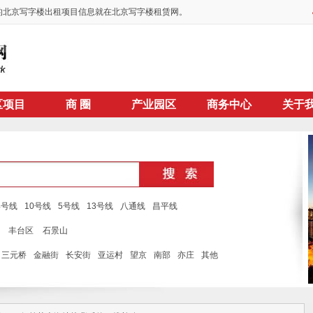
面的北京写字楼出租项目信息就在北京写字楼租赁网。
区项目
商 圈
产业园区
商务中心
关于
4号线
10号线
5号线
13号线
八通线
昌平线
丰台区
石景山
三元桥
金融街
长安街
亚运村
望京
南部
亦庄
其他