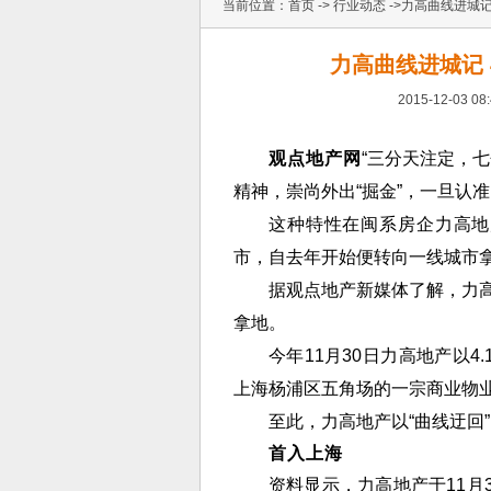
当前位置：
首页
->
行业动态
->力高曲线进城记
力高曲线进城记 
2015-12-03 08:
观点地产网
“三分天注定，
精神，崇尚外出“掘金”，一旦认
这种特性在闽系房企力高地
市，自去年开始便转向一线城市
据观点地产新媒体了解，力
拿地。
今年11月30日力高地产以
上海杨浦区五角场的一宗商业物
至此，力高地产以“曲线迂回
首入上海
资料显示，力高地产于11月